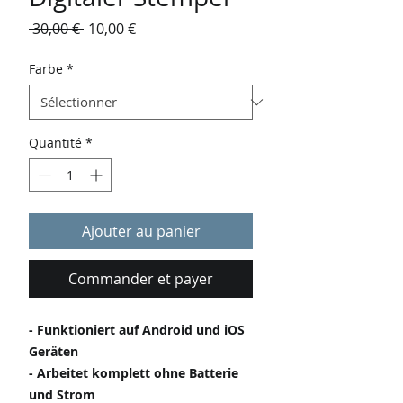
Prix
Prix
 30,00 € 
10,00 €
original
promotionnel
Farbe
*
Quantité
*
Ajouter au panier
Commander et payer
- Funktioniert auf Android und iOS
Geräten
- Arbeitet komplett ohne Batterie
und Strom