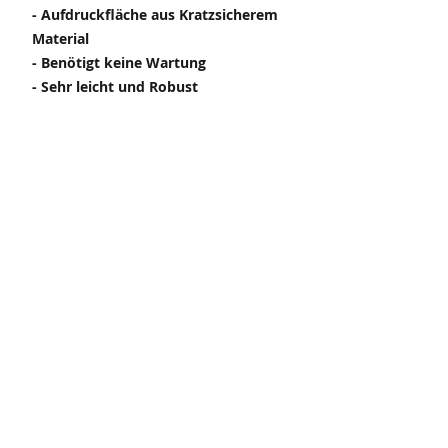
- Aufdruckfläche aus Kratzsicherem
Material
- Benötigt keine Wartung
- Sehr leicht und Robust
- Hochwertig verarbeitet
- Bietet ein
Verschlüsselungssicheres System
Impressum
Support
Datenschutz
AGB
Digitale Stempeltechnologie